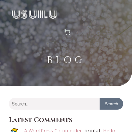
USUILU
BLOG
Search
Latest Comments
A WordPress Commenter
kirjutab
Hello