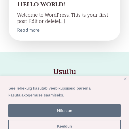
Hello world!
Welcome to WordPress. This is your first
post. Edit or delete[…]
Read more
Usuilu
See lehekülg kasutab veebiküpsiseid parema
kasutajakogemuse saamiseks.
Tarne ja privaatsustingimused
Nõustun
© 2026 Usuilu. Created for free using WordPress and
Kubio
Tasuta tarne alates 30€
Keeldun
✕